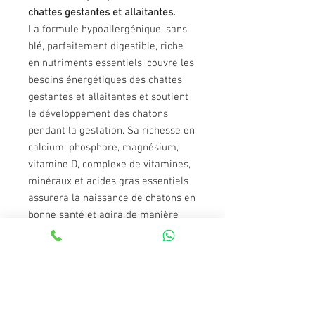
chattes gestantes et allaitantes.
La formule hypoallergénique, sans
blé, parfaitement digestible, riche
en nutriments essentiels, couvre les
besoins énergétiques des chattes
gestantes et allaitantes et soutient
le développement des chatons
pendant la gestation. Sa richesse en
calcium, phosphore, magnésium,
vitamine D, complexe de vitamines,
minéraux et acides gras essentiels
assurera la naissance de chatons en
bonne santé et agira de manière
préventive contre le rachitisme.
Composition:
dinde déshydratée (30
%), viande de poulet fraîche (26 %),
graisse de volaille (conservée avec
des tocophérols, 12 %), pois jaunes