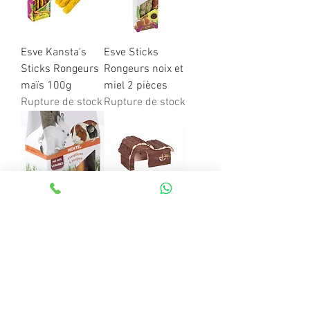
Esve Kansta's
Esve Sticks
Sticks Rongeurs
Rongeurs noix et
maïs 100g
miel 2 pièces
Rupture de stock
Rupture de stock
Esve Kansta
Maison
Sticks Rongeurs
Woodland taille
à la carotte 100g
M pour rongeurs
Rupture de stock
Rupture de stock