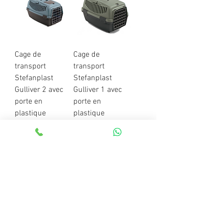
Cage de
Cage de
transport
transport
Stefanplast
Stefanplast
Gulliver 2 avec
Gulliver 1 avec
porte en
porte en
plastique
plastique
Prix
Prix
249,00 MAD
199,00 MAD
Rupture de
Ajouter
stock