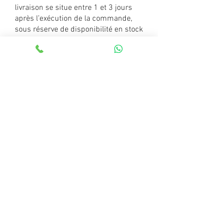
livraison se situe entre 1
et 3 jours
après l’exécution de la commande,
sous réserve de disponibilité en stock
des Produits de la Commande.
Pour la livraison par transporteur,
après la réception de votre règlement,
votre commande est expédiée dans
les 48 heures, sous réserve de stock
disponible.
En cas d'indisponibilité des Produits
de la Commande en stock, la Société
s'engage à tenir informé le
Consommateur sur le délai anticipé
pour la livraison des produits
manquants.
Les éventuels retards ne sauraient
donner lieu ni à des dommages et
intérêts, ni à annulation de
commande, ni refus de prendre la
livraison.