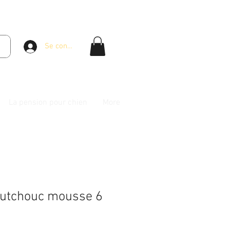
Se connecter
La pension pour chien
More
outchouc mousse 6