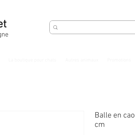
et
gne
La boutique pour chats
Autres animaux
Promotions
Balle en ca
cm