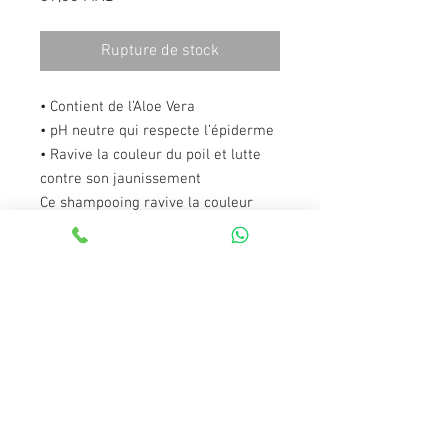
Rupture de stock
• Contient de l’Aloe Vera
• pH neutre qui respecte l’épiderme
• Ravive la couleur du poil et lutte
contre son jaunissement
Ce shampooing ravive la couleur
naturelle du pelage et le rend
éclatant. Son pH neutre respecte
l’épiderme et convient aux peaux les
plus sensibles.
La gamme de shampooings Bulles
de Beaphar vous permettra de
partager un moment de complicité
avec votre compagnon à quatre
pattes.