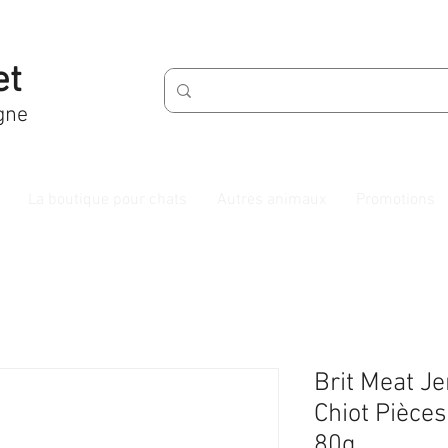
et
gne
La boutique pour chats
Autres animaux
Promotions
Brit Meat J
Chiot Pièces
80g