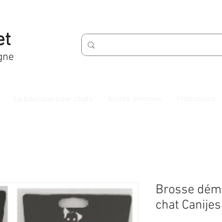
et
gne
La boutique pour chats
Autres animaux
Promotions
Brosse démé
chat Canijes