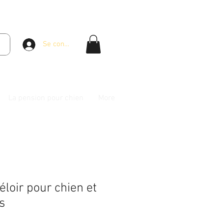
Se connecter
La pension pour chien
More
loir pour chien et
s