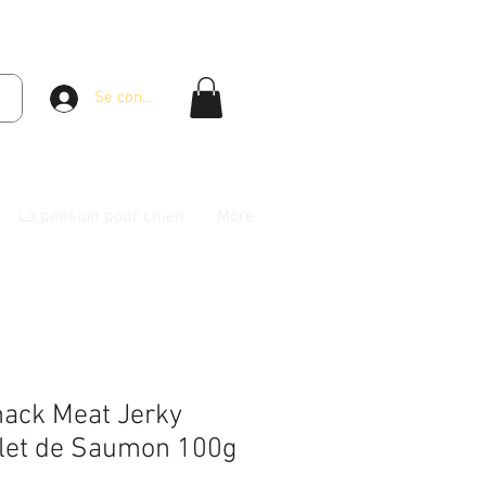
Se connecter
La pension pour chien
More
nack Meat Jerky
let de Saumon 100g