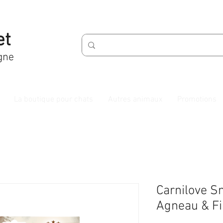
et
gne
La boutique pour chats
Autres animaux
Promotions
Carnilove S
Agneau & Fi