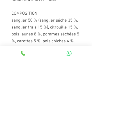
COMPOSITION
sanglier 50 % (sanglier séché 35 %,
sanglier frais 15 %), citrouille 15 %,
pois jaunes 8 %, pommes séchées 5
%, carottes 5 %, pois chiches 4 %,
cynorhodon 4 %, graisse de poulet
(conservée par des tocophérols) 4 %,
graine de lin 2 %, épinards séchés, 2
%, huile de lin 1 %.
COMPOSANT ANALYTIQUES POUR 1
KG
protéine brute 33,0 %, teneur en
matières grasses 12,0 %, humidité
10,0 %, cendres brutes 6,0 %,
cellulose brute 4,0 %, calcium 1,2 %,