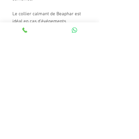
Le collier calmant de Beaphar est
idéal en cas d’événements
stressants (départ en vacances,
consultation vétérinaire,
déménagement, orage, feux
d’artifice) et de problèmes
comportementaux (griffades,
marquages urinaires, miaulements
excessifs, cohabitations difficiles).
Le collier est muni d’un système de
sécurité: si votre chat reste
accroché par le collier, celui-ci se
desserre pour qu’il puisse sortir sa
tête.
Ingrédients : Valériane (2,5%),
Lavande (1%).