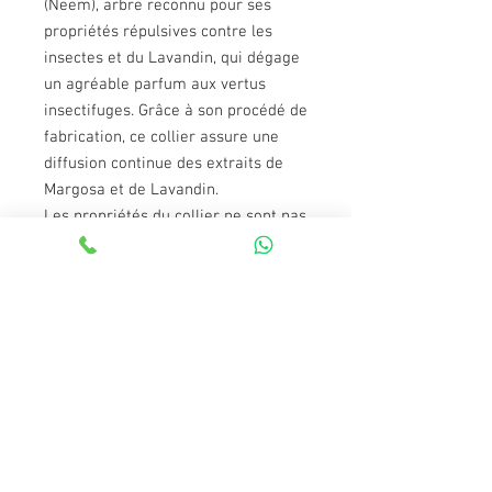
(Neem), arbre reconnu pour ses
propriétés répulsives contre les
insectes et du Lavandin, qui dégage
un agréable parfum aux vertus
insectifuges. Grâce à son procédé de
fabrication, ce collier assure une
diffusion continue des extraits de
Margosa et de Lavandin.
Les propriétés du collier ne sont pas
altérées par l’eau ou l’humidité. Le
collier ne trouble pas les sens
olfactifs du chien ou du chiot.
En cas d’infestations parasitaires
massives, il est conseillé de traiter
l’environnement de l’animal et
l’habitat avec un insecticide de la
gamme Vetopure de Beaphar,
comme le spray, le pulvérisateur et
les diffuseurs automatiques