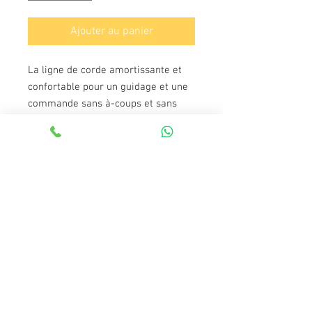
Ajouter au panier
La ligne de corde amortissante et
confortable pour un guidage et une
commande sans à-coups et sans
stress de votre chien.
- 1,8 m de long
- Ø 8 mm (taille M) ou Ø 10 mm de
diamètre de corde (taille L)
- Pour chiens jusqu‘à 25 kg (taille M)
ou jusqu‘à 40 kg (taille L)
- Corde absorbant les chocs pour un
contrôle sans stress
- Corde en nylon ultra-doux pour un
meilleur confort et plus de sécurité
- Distributeur de sacs à fumier