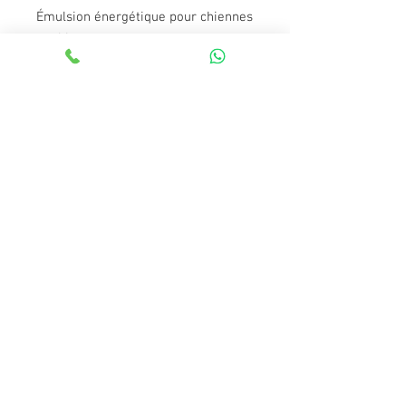
Émulsion énergétique pour chiennes
et chiots
une source d’énergie facilement
assimilé un tonifiant pour les chiots
en pleine croissance
Ration journalière
Dosage par jour chiens de moins de
10 kg 3 X 1gr
10 - 20 Kg 3 x 1.5 gr
plus de 20 kg 3 x 2gr
1 gr = une bande de 1.5 cm
Usage recommandé avant le
sevrage des chiots