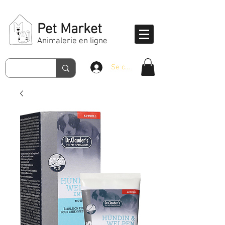
Pet Market
Animalerie en ligne
Se connecter