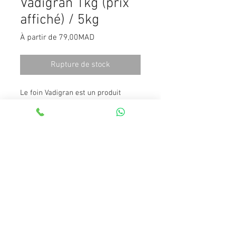
Vadigran 1kg (prix
affiché) / 5kg
Prix
À partir de
79,00MAD
promotionnel
Rupture de stock
Le foin Vadigran est un produit
100% naturel qui peut être utilisé
comme fourrage pour vos rongeurs.
En raison des nombreuses fibres
alimentaires qu'il contient, le foin
contribue à la bonne digestion de
votre rongeur.
Vous pouvez également étaler un
peu de foin dans la cage afin de
créer un environnement chaleureux.