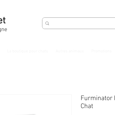
et
gne
La boutique pour chats
Autres animaux
Promotions
Furminator 
Chat