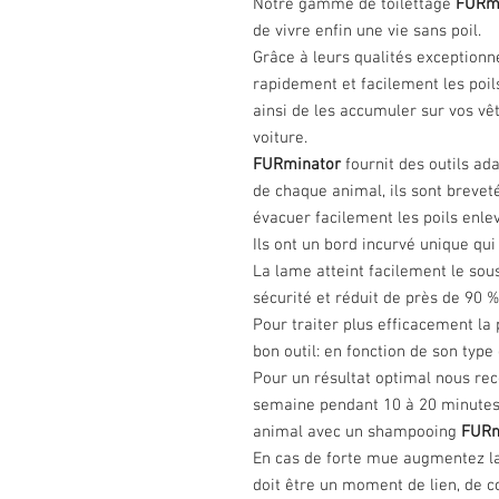
Notre gamme de toilettage
FURm
de vivre enfin une vie sans poil.
Grâce à leurs qualités exceptionne
rapidement et facilement les poil
ainsi de les accumuler sur vos vê
voiture.
FURminator
fournit des outils ada
de chaque animal, ils sont breve
évacuer facilement les poils enlev
Ils ont un bord incurvé unique qui
La lame atteint facilement le sous
sécurité et réduit de près de 90 %
Pour traiter plus efficacement la 
bon outil: en fonction de son type 
Pour un résultat optimal nous re
semaine pendant 10 à 20 minutes, 
animal avec un shampooing
FURm
En cas de forte mue augmentez la
doit être un moment de lien, de co