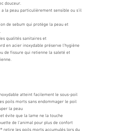
vec douceur.
l a la peau particulièrement sensible ou s'il
ion de sebum qui protège la peau et
.
s qualités sanitaires et
rd en acier inoxydable préserve l'hygiène
ou de fissure qui retienne la saleté et
rienne.
oxydable atteint facilement le sous-poil
 les poils morts sans endommager le poil
uper la peau
 et évite que la lame ne la touche
ouette de l'animal pour plus de confort
 retire les poils morts accumulés lors du