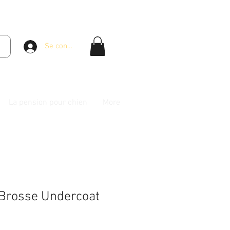
Se connecter
La pension pour chien
More
Brosse Undercoat