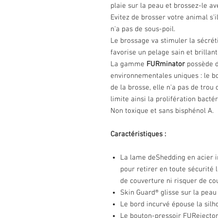
plaie sur la peau et brossez-le a
Evitez de brosser votre animal s'i
n'a pas de sous-poil.
Le brossage va stimuler la sécrét
favorise un pelage sain et brillant
La gamme
FURminator
possède de
environnementales uniques : le bo
de la brosse, elle n'a pas de trou 
limite ainsi la prolifération bacté
Non toxique et sans bisphénol A.
Caractéristiques :
La lame deShedding en acier in
pour retirer en toute sécurité
de couverture ni risquer de co
Skin Guard® glisse sur la peau
Le bord incurvé épouse la silh
Le bouton-pressoir FURejector®