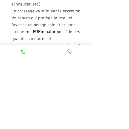
schnauzer, etc.).
Le brossage va stimuler la sécrétion
de sebum qui protège la peau et
favorise un pelage sain et brillant.
La gamme
FURminator
possède des
qualités sanitaires et
environnementales uniques : le bord
en acier inoxydable préserve
l'hygiène de la brosse, elle n'a pas
de trou ou de fissure qui retienne la
saleté et limite ainsi la prolifération
bactérienne.
Non toxique et sans bisphénol A. La
gamme FURminator est disponible
pour les tailles de chiens S, M, L, XL
Caractéristiques :
La lame deShedding en acier
inoxydable atteint facilement le