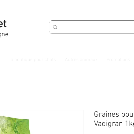
et
gne
La boutique pour chats
Autres animaux
Promotions
Graines pou
Vadigran 1k