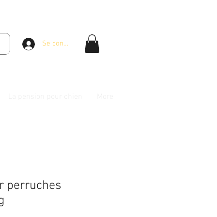
Se connecter
La pension pour chien
More
r perruches
g