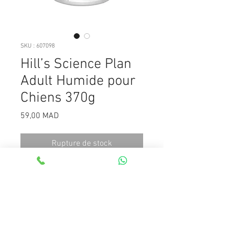
SKU : 607098
Hill’s Science Plan
Adult Humide pour
Chiens 370g
Prix
59,00 MAD
Rupture de stock
Nourriture humide en pâtée pour
chien adulte au poulet, avec une
texture douce et lisse. Il a le parfait
équilibre entre goût et nutrition
pour votre chien. Précisément