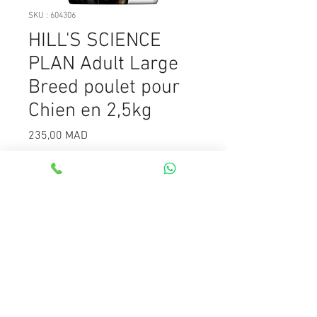
SKU : 604306
HILL'S SCIENCE
PLAN Adult Large
Breed poulet pour
Chien en 2,5kg
Prix
235,00 MAD
Rupture de stock
Hill's™ Science Plan™ ALIMENT pour
CHIEN ADULTE GRANDE RACE au
POULET est un aliment complet
pour les chiens adultes de grande
race et de race géante (25 kg et
plus), de 1 à 5 ans.