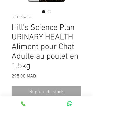
SKU : 604136
Hill’s Science Plan
URINARY HEALTH
Aliment pour Chat
Adulte au poulet en
1.5kg
Prix
295,00 MAD
Rupture de stock
SCIENCE PLAN™ FELINE ADULT
URINARY HEALTH (poulet 33 % ; total
volaille 52 %) est un aliment
complet pour les chats adultes pour