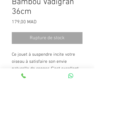
Bambou Vadigran
36cm
Prix
179,00 MAD
Rupture de stock
Ce jouet à suspendre incite votre
oiseau à satisfaire son envie
naturelle de ronger. C'est excellent
pour sa santé mentale et l'entretien
de son bec..
Le balancement est bon pour le
développement des pattes et ronger
fait partie du comportement naturel
de l'oiseau.
Le matériaux brut contribue à un
environnement aussi naturel que