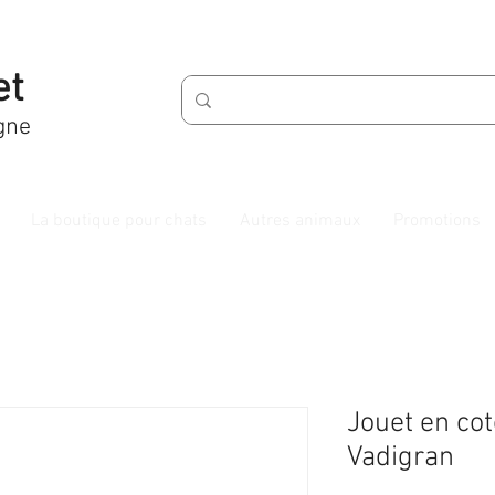
et
gne
La boutique pour chats
Autres animaux
Promotions
Jouet en co
Vadigran