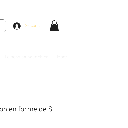
Se connecter
La pension pour chien
More
ton en forme de 8