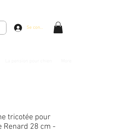
Se connecter
La pension pour chien
More
e tricotée pour
le Renard 28 cm -