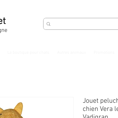
et
gne
La boutique pour chats
Autres animaux
Promotions
Jouet peluch
chien Vera 
Vadigran