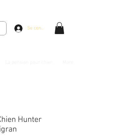
Se connecter
La pension pour chien
More
Chien Hunter
igran