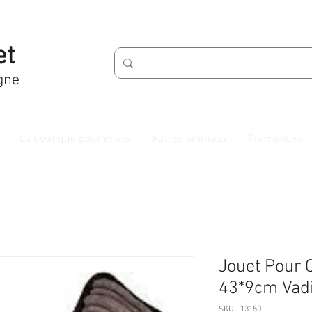
et
gne
La boutique pour chats
Autres animaux
Promotions
Jouet Pour 
43*9cm Vad
SKU : 13150