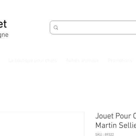
et
gne
La boutique pour chats
Autres animaux
Promotions
Jouet Pour C
Martin Selli
SKU : 89322