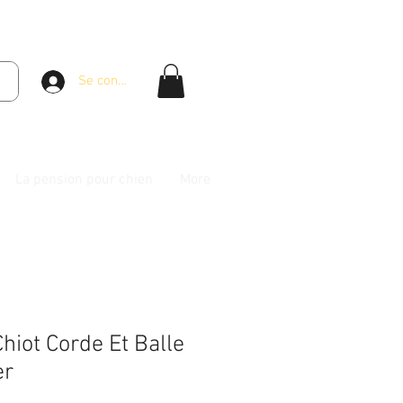
Se connecter
La pension pour chien
More
hiot Corde Et Balle
er