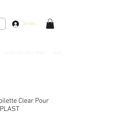
Se connecter
La pension pour chien
More
ilette Clear Pour
RPLAST