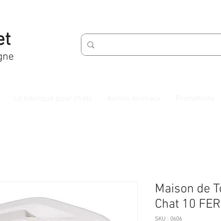
et
gne
La boutique pour chats
Autres animaux
Promotions
Maison de To
Chat 10 FE
SKU : 0606