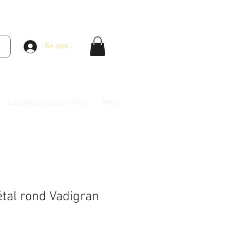
Se connecter
La pension pour chien
More
étal rond Vadigran