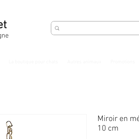
et
gne
La boutique pour chats
Autres animaux
Promotions
Miroir en m
10 cm