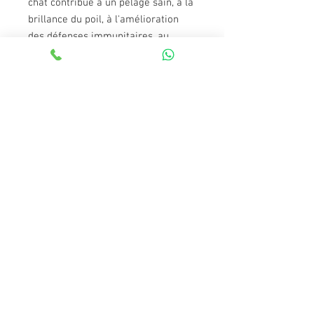
chat contribue à un pelage sain, à la
brillance du poil, à l'amélioration
des défenses immunitaires, au
maintien de sa fertilité et le protège
de maladies cardio-vasculaires.
0% BLE
Le blé est une céréale qui n'est pas
assimilée par le chat et augmente
son temps de digestion. Il met donc
davantage de temps à digérer une
alimentation qui en contient, ce qui
peut lui causer des troubles
digestifs Grâce à son absence de
blé, les croquettes Super Premium
pour Chat au Saumon l'aident à
l'assimilation des nutriments lors de
sa digestion.