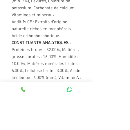
(min. 2%), Levures, Chlorure de
potassium, Carbonate de calcium,
Vitamines et minéraux.
Additifs CE : Extraits d’origine
naturelle riches en tocophérols,
Acide orthophosphorique.
CONSTITUANTS ANALYTIQUES :
Protéines brutes : 32.00%, Matières
grasses brutes : 16.00%, Humidité :
10.00%, Matières minérales brutes :
6.00%, Cellulose brute : 3.00%, Acide
linoléique : 6.00% (min.), Vitamine A :
22 000 UI/Kg, Vitamine D3 : 2 000
UI/Kg, Vitamine E : 250.00 mg/Kg,
Vitamine C : 200.00 mg/Kg, Vitamine
K : 2.00 mg/ Kg, Vitamine B1 : 70.00
mg/Kg, Vitamine B2 : 25.00 mg/Kg,
Vitamine B3 : 50.00 mg/Kg, Vitamine
B5 : 70.00 mg/Kg, Vitamine B6 :