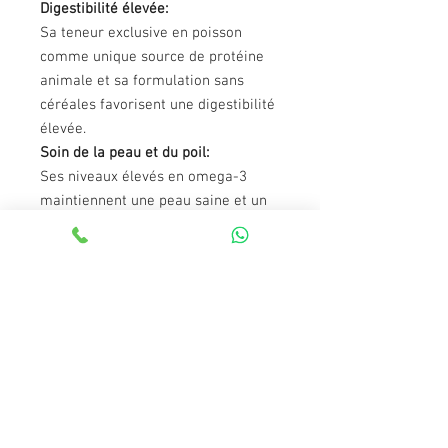
Digestibilité élevée:
Sa teneur exclusive en poisson
comme unique source de protéine
animale et sa formulation sans
céréales favorisent une digestibilité
élevée.
Soin de la peau et du poil:
Ses niveaux élevés en omega-3
maintiennent une peau saine et un
poil soyeux et brillant.
Composition:
Poisson gras frais* (min. 30% avant
l’extrusion), pomme de terre
déshydratée* (22%), poisson
déshydraté (20%), saumon hydrolysé
(10%), racines de manioc*, graisse
de volaille (préservée avec des
antioxydants naturels), pulpe de
betterave, levure de bière*,