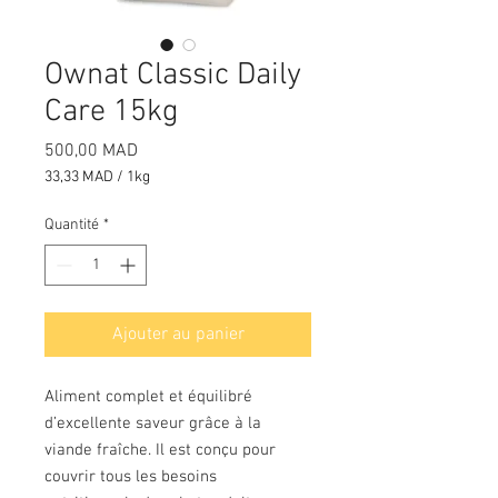
Ownat Classic Daily
Care 15kg
Prix
500,00 MAD
33,33 MAD
/
1kg
33,33 MAD
pour
Quantité
*
1
Kilogramme
Ajouter au panier
Aliment complet et équilibré
d’excellente saveur grâce à la
viande fraîche. Il est conçu pour
couvrir tous les besoins