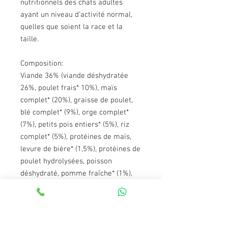
nutritionnels des chats adultes
ayant un niveau d’activité normal,
quelles que soient la race et la
taille.
Composition:
Viande 36% (viande déshydratée
26%, poulet frais* 10%), maïs
complet* (20%), graisse de poulet,
blé complet* (9%), orge complet*
(7%), petits pois entiers* (5%), riz
complet* (5%), protéines de maïs,
levure de bière* (1,5%), protéines de
poulet hydrolysées, poisson
déshydraté, pomme fraîche* (1%),
huile de saumon, pulpe de
betterave, extrait de malt, fructo-
oligosaccharides et mannane-
oligosaccharides, herbes botaniques