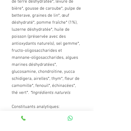
de terre déshydratée*, levure de
bière*, gousse de caroube*, pulpe de
betterave, graines de lin*, œuf
déshydraté*, pomme fraîche* (1%),
luzerne déshydratée*, huile de
poisson (préservée avec des
antioxydants naturels), sel gemme*,
fructo-oligosaccharides et
mannane-oligosaccharides, algues
marines déshydratées*,
glucosamine, chondroïtine, yucca
schidigera, airelles*, thym*, fleur de
camomille*, fenouil*, échinacées*,
thé vert*.
*Ingrédients naturels
Constituants analytiques:
Protéine: 38%, teneur en matières
grasses: 19%, cellulose brute: 2,5%,
matière inorganique: 8,5%, humidité: