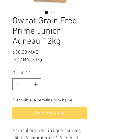
Ownat Grain Free
Prime Junior
Agneau 12kg
Prix
650,00 MAD
54,17 MAD
/
1kg
54,17 MAD
pour
Quantité
*
1
Kilogramme
Disponible la semaine prochaine
Précommander
Particulièrement indiqué pour les
chiots (à compter de 2-3 mois et