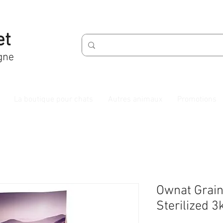
et
gne
La boutique pour chats
Autres animaux
Promotions
Ownat Grain
Sterilized 3