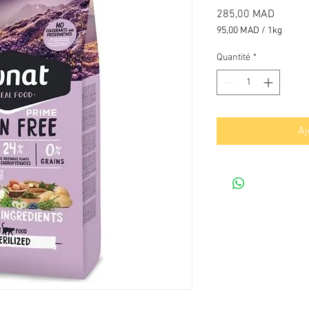
Prix
285,00 MAD
95,00 MAD
/
1kg
95,00 MAD
pour
Quantité
*
1
Kilogramme
Aj