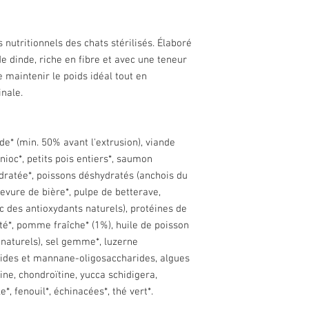
s nutritionnels des chats stérilisés. Élaboré
e dinde, riche en fibre et avec une teneur
 maintenir le poids idéal tout en
inale.
de* (min. 50% avant l'extrusion), viande
ioc*, petits pois entiers*, saumon
ratée*, poissons déshydratés (anchois du
evure de bière*, pulpe de betterave,
c des antioxydants naturels), protéines de
é*, pomme fraîche* (1%), huile de poisson
naturels), sel gemme*, luzerne
rides et mannane-oligosaccharides, algues
ne, chondroïtine, yucca schidigera,
e*, fenouil*, échinacées*, thé vert*.