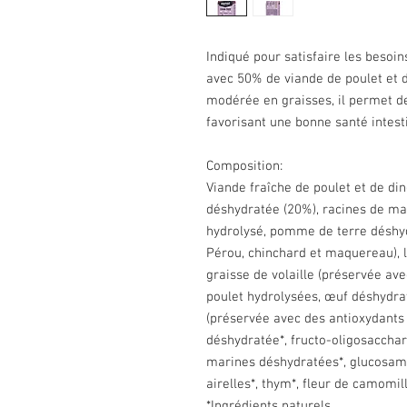
Indiqué pour satisfaire les besoin
avec 50% de viande de poulet et d
modérée en graisses, il permet de
favorisant une bonne santé intest
Composition:
Viande fraîche de poulet et de din
déshydratée (20%), racines de man
hydrolysé, pomme de terre déshyd
Pérou, chinchard et maquereau), l
graisse de volaille (préservée ave
poulet hydrolysées, œuf déshydrat
(préservée avec des antioxydants 
déshydratée*, fructo-oligosaccha
marines déshydratées*, glucosami
airelles*, thym*, fleur de camomill
*Ingrédients naturels