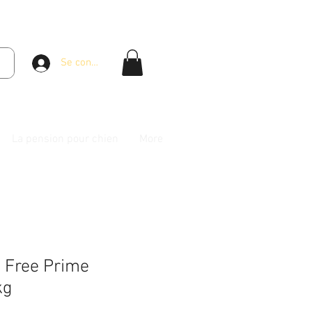
Se connecter
La pension pour chien
More
 Free Prime
kg