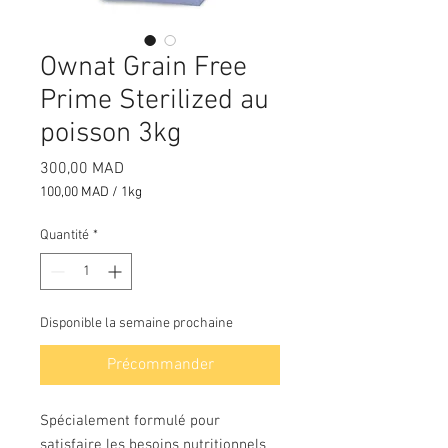
Ownat Grain Free
Prime Sterilized au
poisson 3kg
Prix
300,00 MAD
100,00 MAD
/
1kg
100,00 MAD
pour
Quantité
*
1
Kilogramme
Disponible la semaine prochaine
Précommander
Spécialement formulé pour
satisfaire les besoins nutritionnels