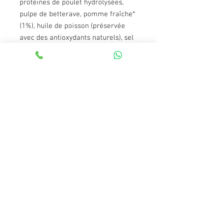
protéines de poulet hydrolysées,
pulpe de betterave, pomme fraîche*
(1%), huile de poisson (préservée
avec des antioxydants naturels), sel
gemme*, luzerne déshydratée*,
fructo-oligosaccharides et
mannane-oligosaccharides, algues
marines déshydratées*,
glucosamine, chondroïtine, yucca
schidigera, airelles*, thym*, fleur de
camomille*, fenouil*, échinacées*,
thé vert*. *
Ingrédients naturels
Constituants analytiques:
Protéine: 41%, teneur en matières
grasses: 14%, cellulose brute: 3,5%,
matière inorganique: 8,5%, humidité:
8%, Oméga 6: 1,2%, Oméga 3 :
0,54%, calcium: 1,1%, phosphore: