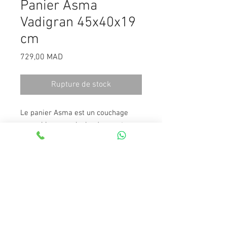
Panier Asma
Vadigran 45x40x19
cm
Prix
729,00 MAD
Rupture de stock
Le panier Asma est un couchage
pour chien en peluche douce et
chaude
Le panier étant très bien rembourré,
il offre beaucoup de support au
chien.
Le panier convient autant pour les
chats que pour les petits chiens.
45 cm x 40 cm x 19 cm