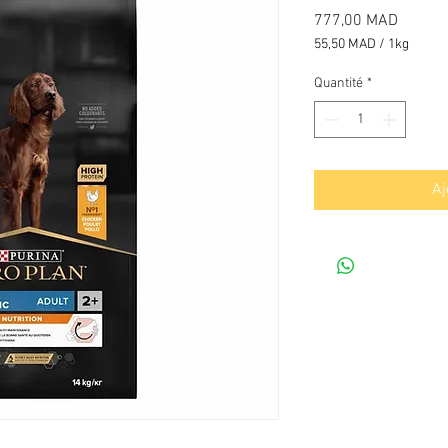
Prix
777,00 MAD
55,50 MAD
/
1kg
55,50 MAD
pour
Quantité
*
1
Kilogramme
Aj