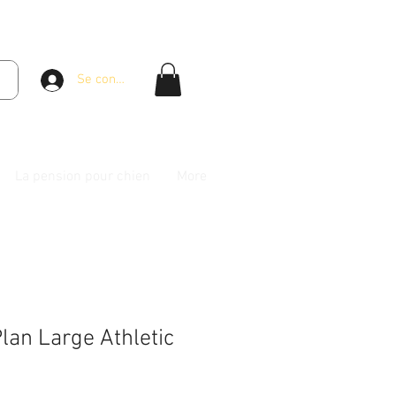
Se connecter
La pension pour chien
More
lan Large Athletic