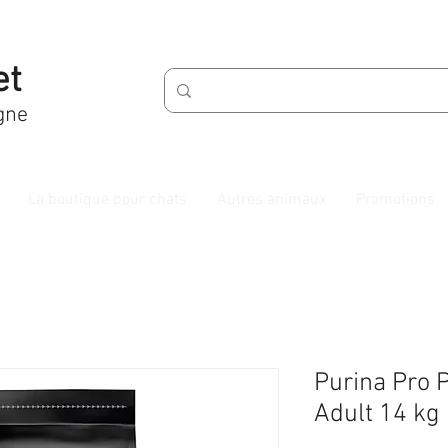
et
gne
La boutique pour chats
Autres animaux
Promotions
Purina Pro P
Adult 14 kg