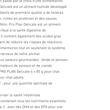
hat passe par le choix d'une alimentation
Delicate est un aliment humide développé
dients de première qualité à de tendres
, riches en protéines et des sauces
élin. Pro Plan Delicate est un aliment
ribue à la santé digestive de
. Il contient également des acides gras
nt de réduire les risques de réactions
limentaires tout en soutenant le système
 nerveux de votre animal.
deux saveurs gourmandes : dinde et poisson
amateurs de poisson et de viande.
 PRO PLAN Delicate 6 x 85 g pour chat :
our chat adulte
r : pour une quantité optimale de
riser la santé intestinale
 contenant tous les nutriments essentiels
a 3 : avec des DHA et des EPA pour une