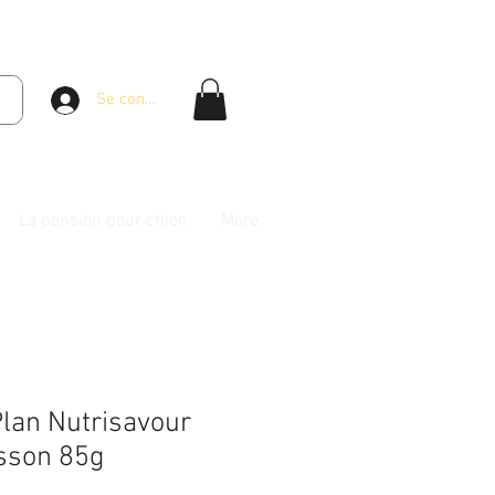
Se connecter
La pension pour chien
More
Plan Nutrisavour
isson 85g