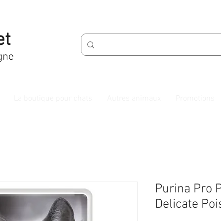
et
gne
La boutique pour chats
Autres animaux
Promotions
Purina Pro 
Delicate Po