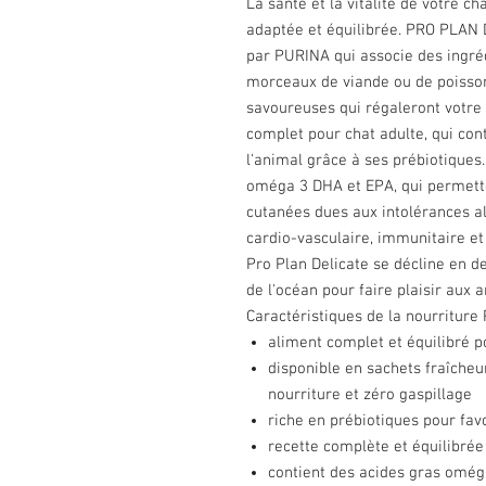
La santé et la vitalité de votre c
adaptée et équilibrée. PRO PLAN 
par PURINA qui associe des ingré
morceaux de viande ou de poisson
savoureuses qui régaleront votre f
complet pour chat adulte, qui cont
l'animal grâce à ses prébiotiques
oméga 3 DHA et EPA, qui permette
cutanées dues aux intolérances a
cardio-vasculaire, immunitaire et
Pro Plan Delicate se décline en 
de l'océan pour faire plaisir aux 
Caractéristiques de la nourriture
aliment complet et équilibré p
disponible en sachets fraîcheu
nourriture et zéro gaspillage
riche en prébiotiques pour favo
recette complète et équilibrée
contient des acides gras omég