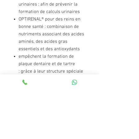
urinaires : afin de prévenir la
formation de calculs urinaires
OPTIRENAL® pour des reins en
bonne santé : combinaison de
nutriments associant des acides
aminés, des acides gras
essentiels et des antioxydants
empêchent la formation de
plaque dentaire et de tartre
: grâce à leur structure spéciale
et à la présence de minéraux
Natural Feline Protection :
peau et poil : la vitamine A,
l'acide linoléique et le zinc
assurent l'élasticité et un taux
d'humidité équilibré de la
peau. L'huile de poisson de
mer renferme les acides gras
essentiels pour un poil dense