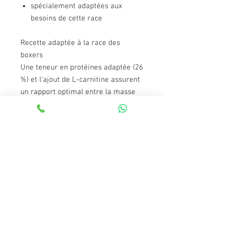
spécialement adaptées aux
besoins de cette race
Recette adaptée à la race des
boxers
Une teneur en protéines adaptée (26
%) et l'ajout de L-carnitine assurent
un rapport optimal entre la masse
graisseuse et la masse musculaire.
Croquettes exclusives
La forme ergonomique de ces
croquettes facilite la préhension
alimentaire et encourage la
mastication.
nutriments spéciaux : la taurine,
les EPA et les DHA favorisent la
fonction cardiaque
complexe d'antioxydants : aide à