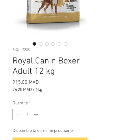
SKU : 7235
Royal Canin Boxer
Adult 12 kg
Prix
915,00 MAD
76,25 MAD
/
1kg
76,25 MAD
pour
Quantité
*
1
Kilogramme
Disponible la semaine prochaine