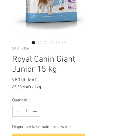
SKU : 7156
Royal Canin Giant
Junior 15 kg
Prix
980,00 MAD
65,33 MAD
/
1kg
65,33 MAD
pour
Quantité
*
1
Kilogramme
Disponible la semaine prochaine