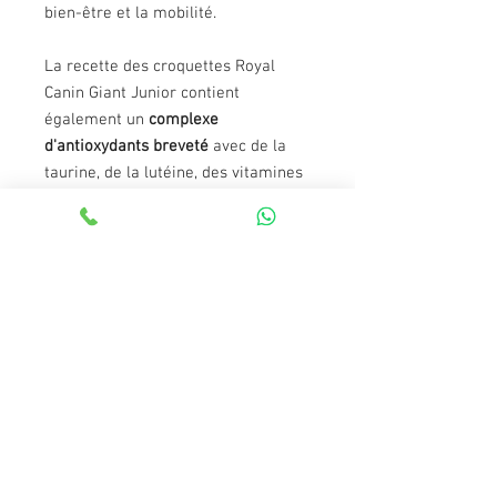
bien-être et la mobilité.
La recette des croquettes Royal
Canin Giant Junior contient
également un
complexe
d'antioxydants breveté
avec de la
taurine, de la lutéine, des vitamines
C et E qui protègent les cellules et
favorisent le système immunitaire
du chien. Cet aliment pour chiot
contient également des
prébiotiques, comme des FOS et
MOS et de la pulpe de betterave qui
favorisent l'équilibre de la flore
intestinale. Enfin, l'ajout de psyllium
améliore la santé digestive.
Caractéristiques des croquettes
Royal Canin Giant Junior pour chiot :