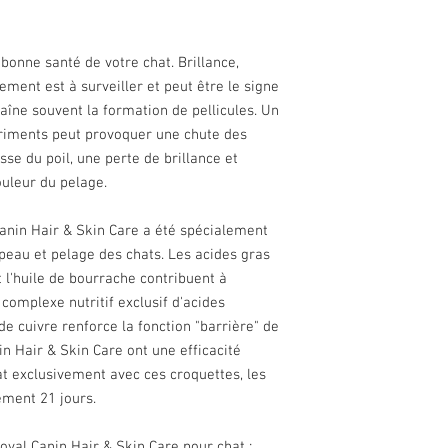
 bonne santé de votre chat. Brillance,
ment est à surveiller et peut être le signe
aîne souvent la formation de pellicules. Un
triments peut provoquer une chute des
sse du poil, une perte de brillance et
uleur du pelage.
Canin Hair & Skin Care a été spécialement
peau et pelage des chats. Les acides gras
t l'huile de bourrache contribuent à
 complexe nutritif exclusif d'acides
de cuivre renforce la fonction "barrière" de
in Hair & Skin Care ont une efficacité
at exclusivement avec ces croquettes, les
ement 21 jours.
oyal Canin Hair & Skin Care pour chat :