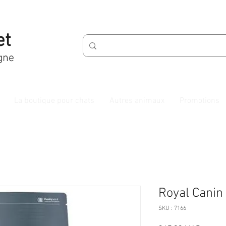
et
gne
La boutique pour chats
Autres animaux
Promotions
Royal Canin 
SKU : 7166