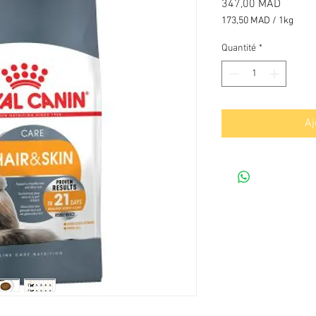
Prix
347,00 MAD
173,50 MAD
/
1kg
173,50 MAD
pour
Quantité
*
1
Kilogramme
Aj