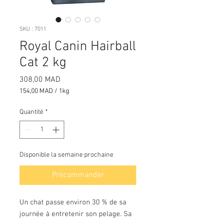
SKU : 7011
Royal Canin Hairball
Cat 2 kg
Prix
308,00 MAD
154,00 MAD
/
1kg
154,00 MAD
pour
Quantité
*
1
Kilogramme
Disponible la semaine prochaine
Précommander
Un chat passe environ 30 % de sa
journée à entretenir son pelage. Sa