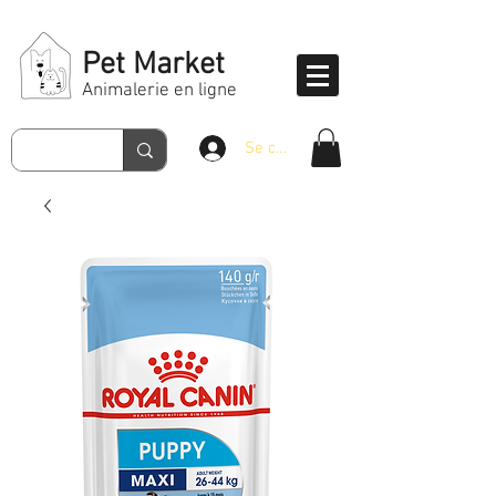
Pet Market
Animalerie en ligne
Se connecter