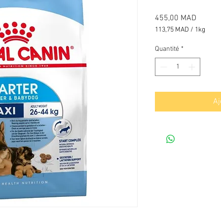
Prix
455,00 MAD
113,75 MAD
/
1kg
113,75 MAD
pour
Quantité
*
1
Kilogramme
Aj