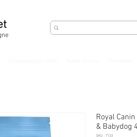
et
gne
La boutique pour chats
Autres animaux
Promotions
Royal Canin
& Babydog 
SKU : 7133