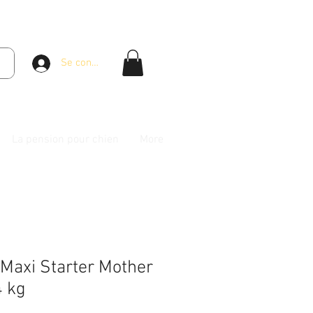
Se connecter
La pension pour chien
More
 Maxi Starter Mother
4 kg