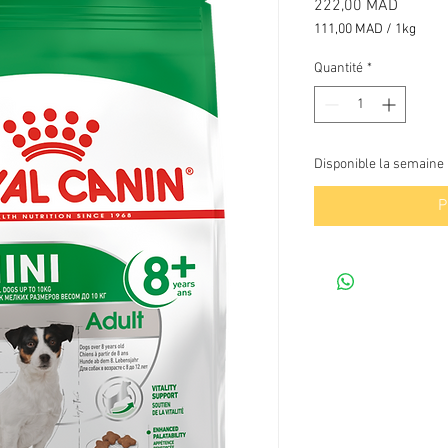
Prix
222,00 MAD
111,00 MAD
/
1kg
111,00 MAD
pour
Quantité
*
1
Kilogramme
Disponible la semaine
P