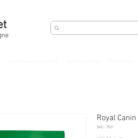
et
gne
La boutique pour chats
Autres animaux
Promotions
Royal Canin 
SKU : 7021