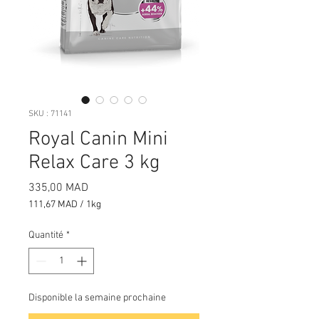
SKU : 71141
Royal Canin Mini
Relax Care 3 kg
Prix
335,00 MAD
111,67 MAD
/
1kg
111,67 MAD
pour
Quantité
*
1
Kilogramme
Disponible la semaine prochaine