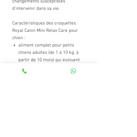
changements susceptibles
d'intervenir dans sa vie.
Caractéristiques des croquettes
Royal Canin Mini Relax Care pour
chien :
aliment complet pour petits
chiens adultes (de 1 à 10 kg, à
partir de 10 mois) qui évoluent
dans un environnement
changeant
recette spéciale : pour contribuer
à atténuer la réaction de votre
chien en cas de stress
nutriments équilibrés de
qualité : pour favoriser le bien-
être de votre chien
44 % des chiens ont montré un
comportement serein :