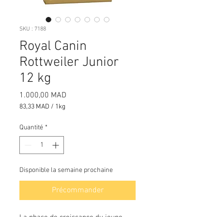
SKU : 7188
Royal Canin
Rottweiler Junior
12 kg
Prix
1.000,00 MAD
83,33 MAD
/
1kg
83,33 MAD
pour
Quantité
*
1
Kilogramme
Disponible la semaine prochaine
Précommander