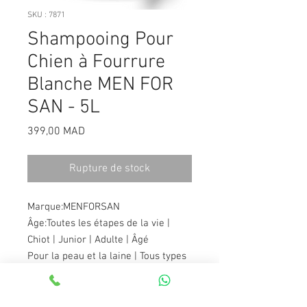
SKU : 7871
Shampooing Pour
Chien à Fourrure
Blanche MEN FOR
SAN - 5L
Prix
399,00 MAD
Rupture de stock
Marque:
MENFORSAN
Âge:
Toutes les étapes de la vie |
Chiot | Junior | Adulte | Âgé
Pour la peau et la laine | Tous types
de laine | Pour laine claire et
blanche
Shampoing naturel de haute qualité