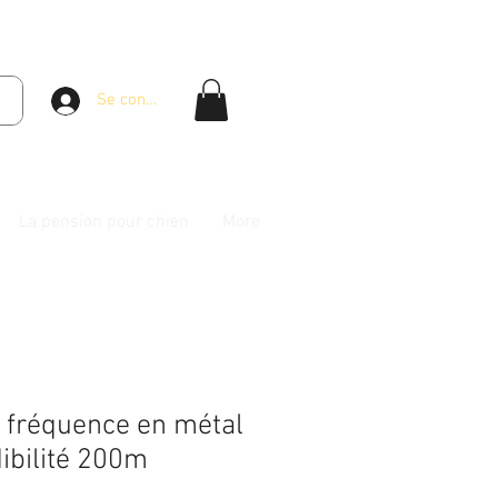
Se connecter
La pension pour chien
More
e fréquence en métal
ibilité 200m