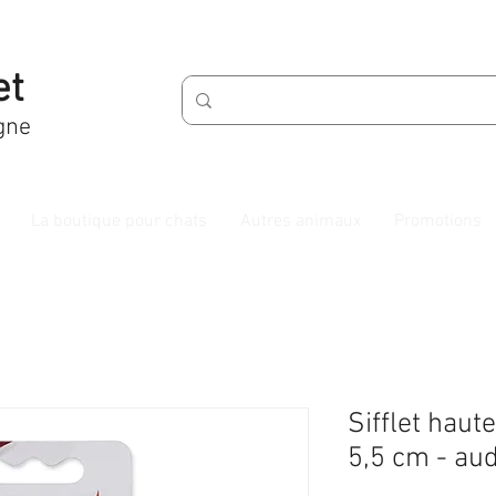
et
gne
La boutique pour chats
Autres animaux
Promotions
Sifflet haut
5,5 cm - aud